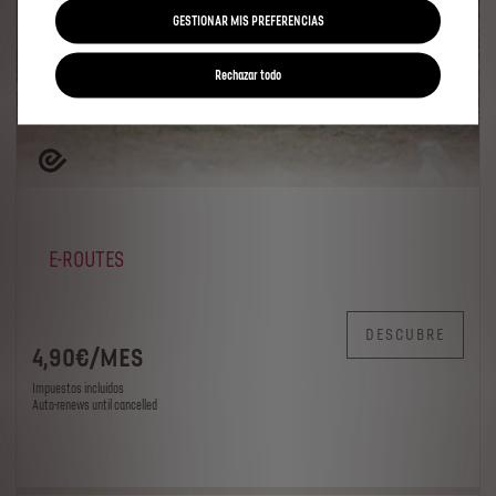
GESTIONAR MIS PREFERENCIAS
Rechazar todo
E-ROUTES
DESCUBRE
4
,90
€
/
MES
Impuestos incluídos
Auto-renews until cancelled