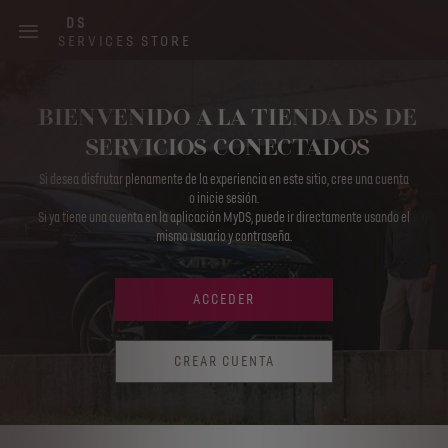
Skip
DS
to
SERVICES STORE
main
content
Main
BIENVENIDO A LA TIENDA DS DE
navigation
SERVICIOS CONECTADOS
Si desea disfrutar plenamente de la experiencia en este sitio, cree una cuenta
o inicie sesión.
Si ya tiene una cuenta en la aplicación MyDS, puede ir directamente usando el
mismo usuario y contraseña.
ACCEDER
CREAR CUENTA