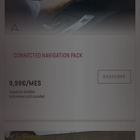
CONNECTED NAVIGATION PACK
DESCUBRE
9
,99
€
/
MES
Impuestos incluídos
Auto-renews until cancelled