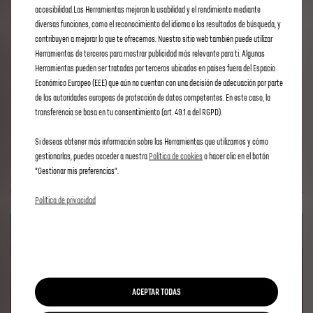
accesibilidad.Las Herramientas mejoran la usabilidad y el rendimiento mediante
diversas funciones, como el reconocimiento del idioma o los resultados de búsqueda, y
contribuyen a mejorar lo que te ofrecemos. Nuestro sitio web también puede utilizar
CHATGPT INTEGRADO EN DS IRIS SYSTEM
Herramientas de terceros para mostrar publicidad más relevante para ti. Algunas
Herramientas pueden ser tratadas por terceros ubicados en países fuera del Espacio
Económico Europeo (EEE) que aún no cuentan con una decisión de adecuación por parte
DESCUBRE
de las autoridades europeas de protección de datos competentes. En este caso, la
3
,90
€
/
MES
transferencia se basa en tu consentimiento (art. 49.1.a del RGPD).
Impuestos incluídos
Auto-renews until cancelled
Si deseas obtener más información sobre las Herramientas que utilizamos y cómo
gestionarlas, puedes acceder a nuestra
Política de cookies
o hacer clic en el botón
“Gestionar mis preferencias”.
Política de privacidad
ACEPTAR TODAS