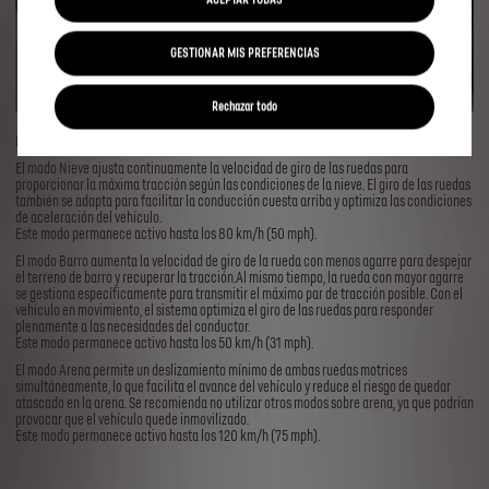
ACEPTAR TODAS
GESTIONAR MIS PREFERENCIAS
Rechazar todo
Descubre los tres modos disponibles:
El modo Nieve ajusta continuamente la velocidad de giro de las ruedas para
proporcionar la máxima tracción según las condiciones de la nieve. El giro de las ruedas
también se adapta para facilitar la conducción cuesta arriba y optimiza las condiciones
de aceleración del vehículo.
Este modo permanece activo hasta los 80 km/h (50 mph).
El modo Barro aumenta la velocidad de giro de la rueda con menos agarre para despejar
el terreno de barro y recuperar la tracción.Al mismo tiempo, la rueda con mayor agarre
se gestiona específicamente para transmitir el máximo par de tracción posible. Con el
vehículo en movimiento, el sistema optimiza el giro de las ruedas para responder
plenamente a las necesidades del conductor.
Este modo permanece activo hasta los 50 km/h (31 mph).
El modo Arena permite un deslizamiento mínimo de ambas ruedas motrices
simultáneamente, lo que facilita el avance del vehículo y reduce el riesgo de quedar
atascado en la arena. Se recomienda no utilizar otros modos sobre arena, ya que podrían
provocar que el vehículo quede inmovilizado.
Este modo permanece activo hasta los 120 km/h (75 mph).