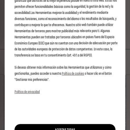
garantizar que disfrutes de la mejor experiencia posible en nuestro sitio web. Estas nos
permiten ofrecer funcionalidades básicas como la seguridad, la gestión de la red y la
accesibilidad.Las Herramientas mejoran la usabilidad y el rendimiento mediante
diversas funciones, como el reconocimiento del idioma o los resultados de búsqueda, y
ADVANCED TRACTION
contribuyen a mejorar lo que te ofrecemos. Nuestro sitio web también puede utilizar
Herramientas de terceros para mostrar publicidad más relevante para ti. Algunas
CONTROL
Herramientas pueden ser tratadas por terceros ubicados en países fuera del Espacio
Económico Europeo (EEE) que aún no cuentan con una decisión de adecuación por parte
de las autoridades europeas de protección de datos competentes. En este caso, la
ESTABILIDAD MEJORADA
transferencia se basa en tu consentimiento (art. 49.1.a del RGPD).
Si deseas obtener más información sobre las Herramientas que utilizamos y cómo
gestionarlas, puedes acceder a nuestra
Política de cookies
o hacer clic en el botón
“Gestionar mis preferencias”.
Política de privacidad