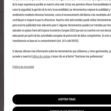
ALARMA CONECTADA
de la mejor experiencia posible en nuestro sitio web. Estas nos permiten ofrecer funcionalidades 
como la seguridad, la gestión de la red y la accesibilidad.Las Herramientas mejoran la usabilidad y 
rendimiento mediante diversas funciones, como el reconocimiento del idioma o los resultados de 
DESPREOCÚPESE
contribuyen a mejorar lo que te ofrecemos. Nuestro sitio web también puede utilizar Herramientas
para mostrar publicidad más relevante para ti. Algunas Herramientas pueden ser tratadas por ter
ubicados en países fuera del Espacio Económico Europeo (EEE) que aún no cuentan con una decisi
adecuación por parte de las autoridades europeas de protección de datos competentes. En este c
transferencia se basa en tu consentimiento (art. 49.1.a del RGPD).
Si deseas obtener más información sobre las Herramientas que utilizamos y cómo gestionarlas, 
acceder a nuestra
Política de cookies
o hacer clic en el botón “Gestionar mis preferencias”.
Política de privacidad
ACEPTAR TODAS